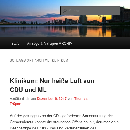
Sozial, Solidarisch & Ökologisch – Mannheim für alle!
Such
DIE LINKE im Mannheimer
Gemeinderat
Hauptmenü
Start
Anträge & Anfragen ARCHIV
Zum
Zum
Inhalt
sekundären
SCHLAGWORT-ARCHIVE:
KLINIKUM
wechseln
Inhalt
Klinikum: Nur heiße Luft von
wechseln
CDU und ML
Veröffentlicht am
Dezember 6, 2017
von
Thomas
Trüper
Auf der gestrigen von der CDU geforderten Sondersitzung des
Gemeinderats konnte die staunende Öffentlichkeit, darunter viele
Beschäftigte des Klinikums und Vertreter*innen des