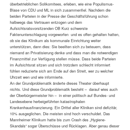
überbetrieblichen Solikomitees, erleben, wie eine Populismus-
Blase von CDU und ML in sich zusammenfiel. Nachdem die
beiden Parteien in der Presse der Geschäftsführung schon
halbwegs das Vertrauen entzogen und dem
Aufsichtsratsvorsitzenden OB Kurz schwerste
Faktenunterschlagung vorgeworfen und es offen gehalten hatten,
ob sie das Klinikum als kommunale Einrichtung weiter
unterstützen, dann dies: Sie beeilten sich zu beteuern, dass
niemand an Privatisierung denke und dass man die notwendigen
Finanzmittel zur Verfügung stellen müsse. Dass beide Parteien
im Aufsichtsrat sitzen und sich trotzdem schlecht informiert
fühlen reduzierte sich am Ende auf den Streit, wer zu welcher
Uhrzeit wen und wie informierte.
An der Grundproblematik änderte dieses Theater überhaupt
nichts. Und diese Grundproblematik besteht – darauf wies auch
der Oberbürgermeister hin – in einer politisch auf Bundes- und
Landesebene herbeigeführten katastrophalen
Krankenhausfinanzierung. Ein Drittel aller Kliniken sind defizitär,
10% ausgeglichen. Die meisten sind hoch verschuldet. Das
Mannheimer Klinikum hatte bis zum Crash des „Hygiene-
Skandals“ sogar Überschüsse und Rücklagen. Aber genau dieser