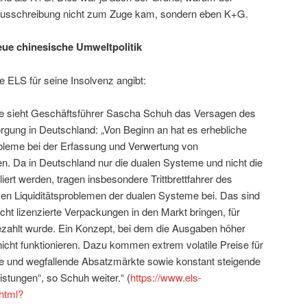
Ausschreibung nicht zum Zuge kam, sondern eben K+G.
eue chinesische Umweltpolitik
ie ELS für seine Insolvenz angibt:
he sieht Geschäftsführer Sascha Schuh das Versagen des
gung in Deutschland: „Von Beginn an hat es erhebliche
robleme bei der Erfassung und Verwertung von
. Da in Deutschland nur die dualen Systeme und nicht die
liert werden, tragen insbesondere Trittbrettfahrer des
n Liquiditätsproblemen der dualen Systeme bei. Das sind
cht lizenzierte Verpackungen in den Markt bringen, für
ezahlt wurde. Ein Konzept, bei dem die Ausgaben höher
icht funktionieren. Dazu kommen extrem volatile Preise für
e und wegfallende Absatzmärkte sowie konstant steigende
istungen“, so Schuh weiter.“ (
https://www.els-
html?