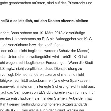
fgabe geradestehen müssen, sind auf das Privatrecht und
eißt dies letztlich, auf den Kosten sitzenzubleiben
richt Bonn ordnete am 19. März 2018 die vorläufige
en des Unternehmens an ELS als Auftraggeber von K+G
s Insolvenzrichters bzw. des vorläufigen
ulden dürfen nicht beglichen werden (Schutz der Masse),
das Unternehmen weitergeführt wird – erfüllt. K+G hat
cht wegen nicht beglichener Forderungen. Wenn die Stadt
LS mglw. nicht verpflichtet, diese Dienstleistung zu
ag vorliegt. Die neun anderen Lizenznehmer sind nicht
sunfähigkeit von ELS aufzukommen (wie etwa Sparkassen
sumweltministerium hinterlegte Sicherung reicht nicht aus.
 auf das Vermögen von ELS durchgreifen kann um sich für
gen zu entschädigen, steht in den Sternen. Außerdem hat
aft mit seiner Tarifbindung und höheren Sozialstandards
and als K+G. Dies war ja auch der Grund, warum der