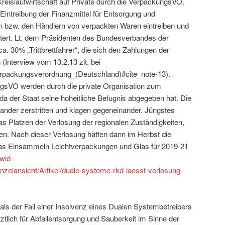
Kreislaufwirtschaft auf Private durch die VerpackungsVO.
Eintreibung der Finanzmittel für Entsorgung und
n bzw. den Händlern von verpackten Waren eintreiben und
tert. Lt. dem Präsidenten des Bundesverbandes der
a. 30% „Trittbrettfahrer“, die sich den Zahlungen der
Interview vom 13.2.13 zit. bei
/Verpackungsverordnung_(Deutschland)#cite_note-13).
gsVO werden durch die private Organisation zum
da der Staat seine hoheitliche Befugnis abgegeben hat. Die
ander zerstritten und klagen gegeneinander. Jüngstes
as Platzen der Verlosung der regionalen Zuständigkeiten,
llen. Nach dieser Verlosung hätten dann im Herbst die
as Einsammeln Leichtverpackungen und Glas für 2019-21
wid-
inzelansicht/Artikel/duale-systeme-rkd-laesst-verlosung-
als der Fall einer Insolvenz eines Dualen Systembetreibers
ztlich für Abfallentsorgung und Sauberkeit im Sinne der