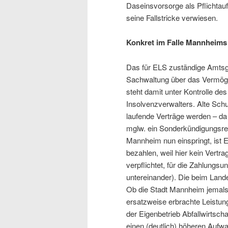
Daseinsvorsorge als Pflichtau
seine Fallstricke verwiesen.
Konkret im Falle Mannheims h
Das für ELS zuständige Amtsge
Sachwaltung über das Vermög
steht damit unter Kontrolle de
Insolvenzverwalters. Alte Sch
laufende Verträge werden – da 
mglw. ein Sonderkündigungsre
Mannheim nun einspringt, ist E
bezahlen, weil hier kein Vertr
verpflichtet, für die Zahlung
untereinander). Die beim Lande
Ob die Stadt Mannheim jemals
ersatzweise erbrachte Leistun
der Eigenbetrieb Abfallwirtsch
einen (deutlich) höheren Aufw