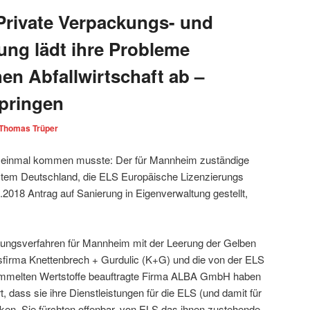
Private Verpackungs- und
ng lädt ihre Probleme
hen Abfallwirtschaft ab –
pringen
Thomas Trüper
 einmal kommen musste: Der für Mannheim zuständige
tem Deutschland, die ELS Europäische Lizenzierungs
18 Antrag auf Sanierung in Eigenverwaltung gestellt,
bungsverfahren für Mannheim mit der Leerung der Gelben
sfirma Knettenbrech + Gurdulic (K+G) und die von der ELS
sammelten Wertstoffe beauftragte Firma ALBA GmbH haben
, dass sie ihre Dienstleistungen für die ELS (und damit für
en. Sie fürchten offenbar, von ELS das ihnen zustehende