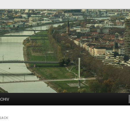
h – Mannheim für alle!
 Mannheimer Gemeinderat
RCHIV
SACK