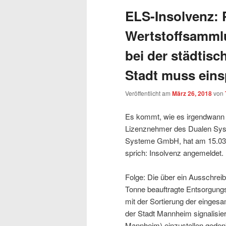
ELS-Insolvenz: 
wechseln
Wertstoffsammlu
bei der städtisc
Stadt muss eins
Veröffentlicht am
März 26, 2018
von
Es kommt, wie es irgendwann
Lizenznehmer des Dualen Sys
Systeme GmbH, hat am 15.03.20
sprich: Insolvenz angemeldet.
Folge: Die über ein Ausschrei
Tonne beauftragte Entsorgung
mit der Sortierung der einge
der Stadt Mannheim signalisiert
Mannheim) einzustellen gedenk