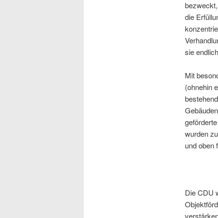
bezweckt, 
die Erfüll
konzentri
Verhandlun
sie endli
Mit besond
(ohnehin e
bestehende
Gebäuden b
gefördert
wurden zu
und oben 
Die CDU w
Objektförd
verstärken