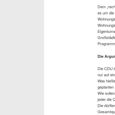
Dem „recht
es um die 
Wohnungsb
Wohnungsge
Eigentumsw
Großstädte
Programme
Die Argum
Die CDU be
nur auf ei
Was hieße 
geplanten 
Wie sollen
jeder die 
Die dürfte
Gesamtquo