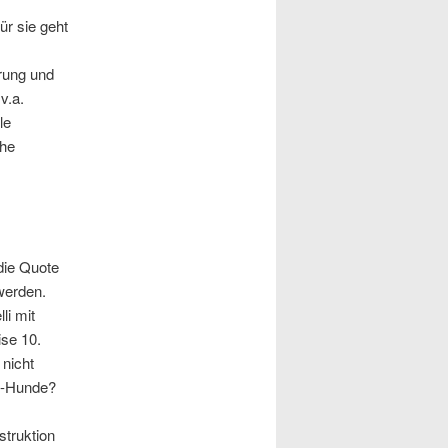
ür sie geht
rung und
v.a.
le
che
die Quote
werden.
li mit
ise 10.
nicht
en-Hunde?
truktion