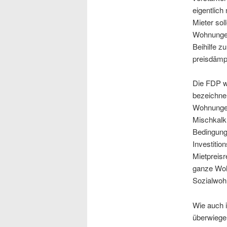
eigentlich
Mieter sol
Wohnungen
Beihilfe z
preisdämp
Die FDP w
bezeichnen
Wohnungen
Mischkalk
Bedingung
Investitio
Mietpreisr
ganze Woh
Sozialwohn
Wie auch i
überwiege