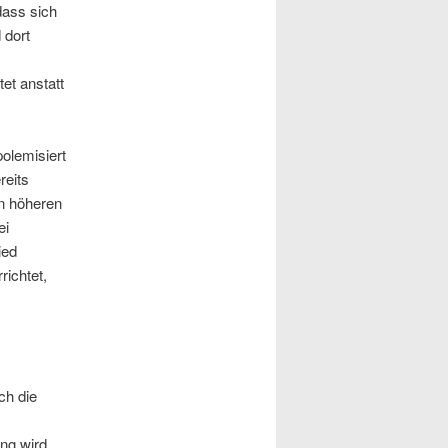
dass sich
 dort
et anstatt
olemisiert
reits
in höheren
ei
ied
ichtet,
ch die
ung wird