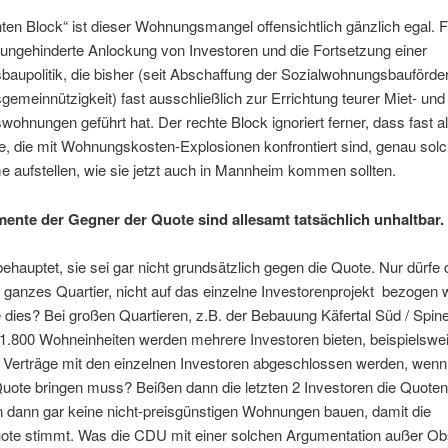
en Block“ ist dieser Wohnungsmangel offensichtlich gänzlich egal. F
ungehinderte Anlockung von Investoren und die Fortsetzung einer
aupolitik, die bisher (seit Abschaffung der Sozialwohnungsbauförde
meinnützigkeit) fast ausschließlich zur Errichtung teurer Miet- und 
ohnungen geführt hat. Der rechte Block ignoriert ferner, dass fast al
, die mit Wohnungskosten-Explosionen konfrontiert sind, genau sol
 aufstellen, wie sie jetzt auch in Mannheim kommen sollten.
ente der Gegner der Quote sind allesamt tatsächlich unhaltbar.
hauptet, sie sei gar nicht grundsätzlich gegen die Quote. Nur dürfe 
n ganzes Quartier, nicht auf das einzelne Investorenprojekt bezogen 
dies? Bei großen Quartieren, z.B. der Bebauung Käfertal Süd / Spinel
1.800 Wohneinheiten werden mehrere Investoren bieten, beispielswe
 Verträge mit den einzelnen Investoren abgeschlossen werden, wenn 
Quote bringen muss? Beißen dann die letzten 2 Investoren die Quot
n dann gar keine nicht-preisgünstigen Wohnungen bauen, damit die
te stimmt. Was die CDU mit einer solchen Argumentation außer Obs