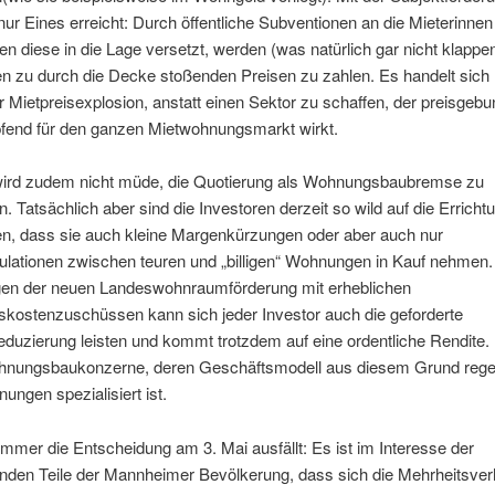
 nur Eines erreicht: Durch öffentliche Subventionen an die Mieterinne
len diese in die Lage versetzt, werden (was natürlich gar nicht klappe
 zu durch die Decke stoßenden Preisen zu zahlen. Es handelt sich
ur Mietpreisexplosion, anstatt einen Sektor zu schaffen, der preisgeb
fend für den ganzen Mietwohnungsmarkt wirkt.
ird zudem nicht müde, die Quotierung als Wohnungsbaubremse zu
. Tatsächlich aber sind die Investoren derzeit so wild auf die Erricht
, dass sie auch kleine Margenkürzungen oder aber auch nur
ulationen zwischen teuren und „billigen“ Wohnungen in Kauf nehmen.
en der neuen Landeswohnraumförderung mit erheblichen
nskostenzuschüssen kann sich jeder Investor auch die geforderte
eduzierung leisten und kommt trotzdem auf eine ordentliche Rendite. 
nungsbaukonzerne, deren Geschäftsmodell aus diesem Grund regel
ungen spezialisiert ist.
mmer die Entscheidung am 3. Mai ausfällt: Es ist im Interesse der
nden Teile der Mannheimer Bevölkerung, dass sich die Mehrheitsver