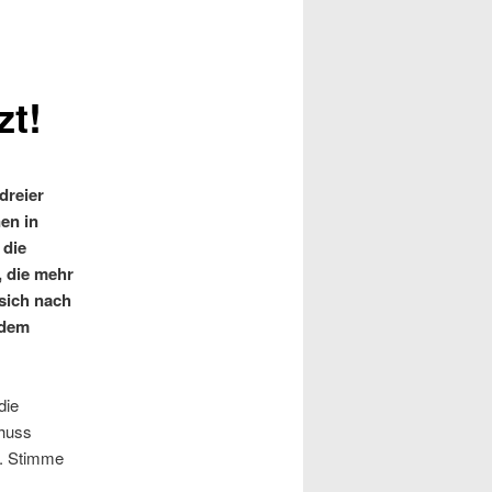
zt!
dreier
en in
 die
 die mehr
sich nach
 dem
die
chuss
7. Stimme