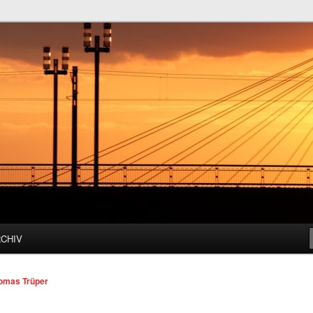
h – Mannheim für alle!
 Mannheimer Gemeinderat
RCHIV
omas Trüper