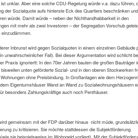
ist unklar. Aber eine solche CDU-Regelung würde v.a. dazu führen, 
ung der Sozialquote aufs hinterste Eck des Quartiers beschränken und
eren würde. Damit würde – neben der Nichthandhabbarkeit in den
gen mit mehr als zwei Investoren – der Segregation Vorschub geleist
ch einzudämmen.
erer Inbrunst wird gegen Sozialquoten in einem einzelnen Gebäude p
in unwahrscheinlicher Fall). Bei dieser Argumentation wird schlicht be
r Praxis ignoriertt: In den 70er Jahren bauten die großen Bauträger 
isweilen unten geförderte Sozial- und in den oberen Stockwerken fr
e Wohnungen ohne Preisbindung. In Großanlagen wie dem Herzogenr
dem Eigentumshäuser Wand an Wand zu Sozialwohnungshäusern err
für besonders Zahlungskräftige auch noch Penthäuser.
ird gemeinsam mit der FDP darüber hinaus nicht müde, grundsätzli
erung zu kritisieren. Sie möchte stattdessen die Subjektförderung
(wie sie beispielsweise im Wohngeld vorliegt). Mit der Subjektförder