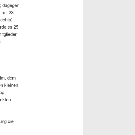
e; dagegen
 mit 23
rechts)
ürde es 25
tglieder
i
eim, dem
n kleinen
pp
unkten
ung die