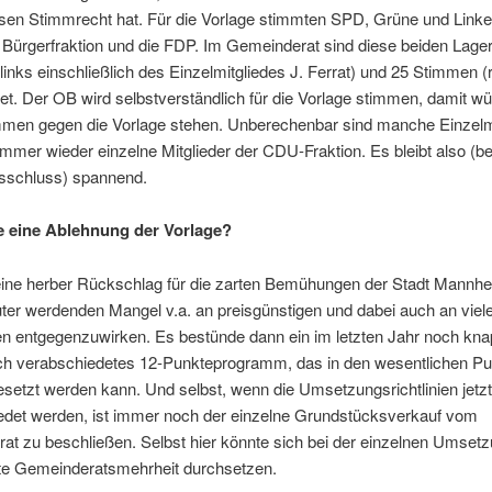
en Stimmrecht hat. Für die Vorlage stimmten SPD, Grüne und Link
Bürgerfraktion und die FDP. Im Gemeinderat sind diese beiden Lager
inks einschließlich des Einzelmitgliedes J. Ferrat) und 25 Stimmen (
et. Der OB wird selbstverständlich für die Vorlage stimmen, damit w
mmen gegen die Vorlage stehen. Unberechenbar sind manche Einzelmi
mmer wieder einzelne Mitglieder der CDU-Fraktion. Es bleibt also (be
sschluss) spannend.
 eine Ablehnung der Vorlage?
eine herber Rückschlag für die zarten Bemühungen der Stadt Mannh
er werdenden Mangel v.a. an preisgünstigen und dabei auch an viele
 entgegenzuwirken. Es bestünde dann ein im letzten Jahr noch kna
ich verabschiedetes 12-Punkteprogramm, das in den wesentlichen P
setzt werden kann. Und selbst, wenn die Umsetzungsrichtlinien jetzt
edet werden, ist immer noch der einzelne Grundstücksverkauf vom
t zu beschließen. Selbst hier könnte sich bei der einzelnen Umsetz
te Gemeinderatsmehrheit durchsetzen.