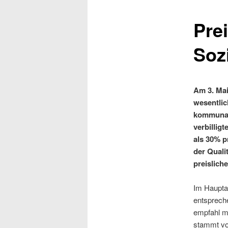
Pre
Soz
Am 3. Mai
wesentli
kommunale
verbillig
als 30% p
der Quali
preislich
Im Haupta
entsprech
empfahl m
stammt vo