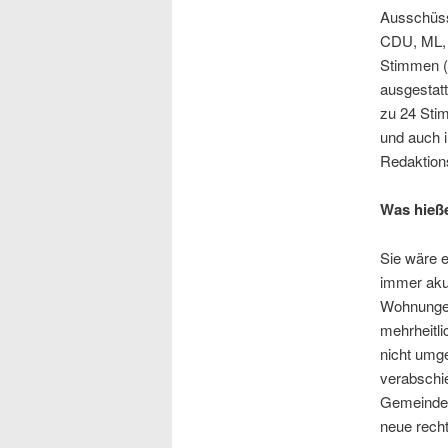
Ausschüss
CDU, ML, 
Stimmen (l
ausgestatt
zu 24 Sti
und auch i
Redaktion
Was hieße
Sie wäre 
immer akut
Wohnungen
mehrheitl
nicht umge
verabschi
Gemeindera
neue rech