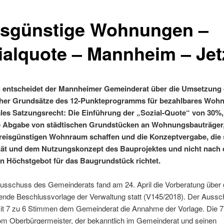
isgünstige Wohnungen –
ialquote – Mannheim – Jet
 entscheidet der Mannheimer Gemeinderat über die Umsetzung 
cher Grundsätze des 12-Punkteprogramms für bezahlbares Wohn
s Satzungsrecht: Die Einführung der „Sozial-Quote“ von 30%,
te Abgabe von städtischen Grundstücken an Wohnungsbauträger,
reisgünstigen Wohnraum schaffen und die Konzeptvergabe, die 
tät und dem Nutzungskonzept des Bauprojektes und nicht nach
en Höchstgebot für das Baugrundstück richtet.
usschuss des Gemeinderats fand am 24. April die Vorberatung über 
ende Beschlussvorlage der Verwaltung statt (V145/2018). Der Auss
it 7 zu 6 Stimmen dem Gemeinderat die Annahme der Vorlage. Die 
m Oberbürgermeister, der bekanntlich im Gemeinderat und seinen