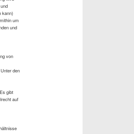
n und
n kann)
 mithin um
unden und
ung von
 Unter den
Es gibt
recht auf
hältnisse